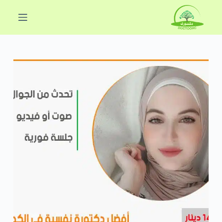
ا
ل
ت
ج
ا
و
ز
إ
ل
ى
ا
ل
م
ح
ت
و
ى