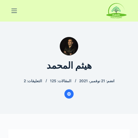
ا
ل
ت
ج
ا
و
ز
هيثم المحمد
إ
ل
ى
انضم: 21 نوفمبر، 2021
المقالات: 125
التعليقات: 2
ا
ل
م
ح
ت
و
ى