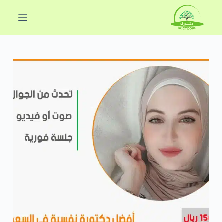
ا
ل
ت
ج
ا
و
ز
إ
ل
ى
ا
ل
م
ح
ت
و
ى