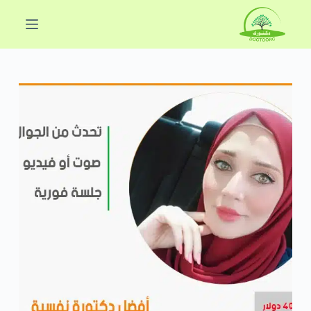
ا
ل
ت
ج
ا
و
ز
إ
ل
ى
ا
ل
م
ح
ت
و
ى