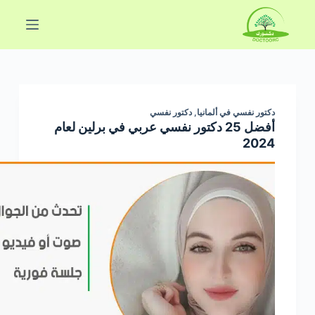
ا
ل
ت
ج
ا
و
دكتور نفسي في ألمانيا
,
دكتور نفسي
ز
أفضل 25 دكتور نفسي عربي في برلين لعام
2024
إ
ل
ى
ا
ل
م
ح
ت
و
ى