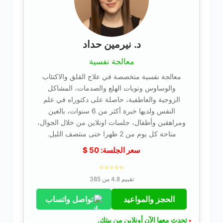
د. نيرمين حداد
معالجة نفسية
معالجة نفسية متخصصة في علاج القلق والاكتئاب
والوساوس ونوبات الهلع والصدمات، المشاكل
الزوجية والعاطفية، حاصلة على دكتوراه في علم
النفس ولديها خبرة أكثر من 6 سنوات، بالغين
ومراهقين وأطفال، جلسات اونلاين من خلال الجوال،
متاحة كل يوم من 2 ظهرا حتى منتصف الليل.
سعر الجلسة:
50
$
⭐⭐⭐⭐⭐
تقييم 4.8 من 385
الحجز والمواعيد
تواصل واتساب
تحدث معها الآن أونلاين من بيتك.
•