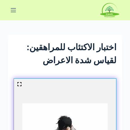
ا
ل
ت
ج
ا
و
اختبار الاكتئاب للمراهقين:
ز
لقياس شدة الاعراض
إ
ل
ى
ا
ل
م
ح
ت
و
ى